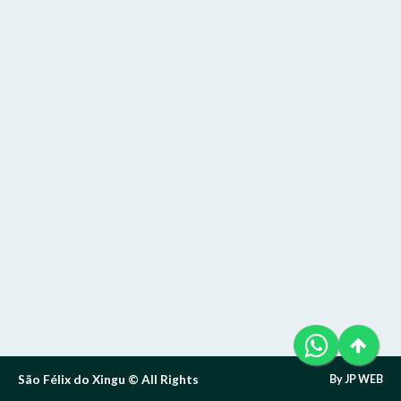
Telefone (94) 9 8131-8618
Letra A- > Diminui o tamanho da fonte.
E-Mail: ouvidoria@sfxingu.pa.gov.br
Senha
Senha
Layout
Para alterar a cor do layout de escuro para claro e vice
Atendente/Ouvidor:
versa clique no ícone
.
Lívia Leandra Ribeiro gomes
Enviar
Enviar
Expediente:
Das 8h às 12h e das 14h às 18h.
De segunda-feira a sexta-feira.
Enviar
Outras Informações:
São Félix do Xingu © All Rights
By JP WEB