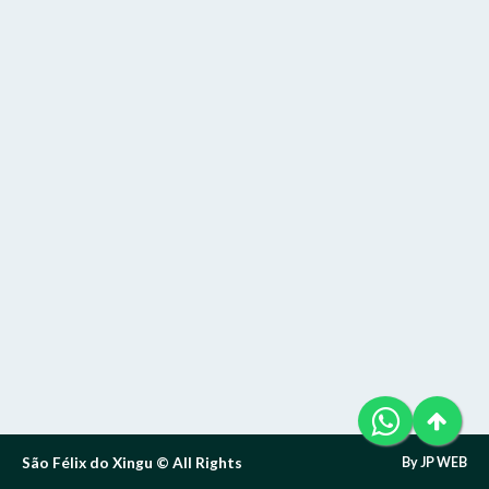
Telefone (94) 9 8131-8618
Letra A- > Diminui o tamanho da fonte.
E-Mail: ouvidoria@sfxingu.pa.gov.br
Senha
Senha
Layout
Para alterar a cor do layout de escuro para claro e vice
Atendente/Ouvidor:
versa clique no ícone
.
Lívia Leandra Ribeiro gomes
Enviar
Enviar
Expediente:
Das 8h às 12h e das 14h às 18h.
De segunda-feira a sexta-feira.
Enviar
Outras Informações:
São Félix do Xingu © All Rights
By JP WEB