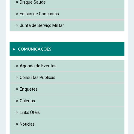
Disque Saúde
Das 8h às 12h e das 14h às 18h.
De segunda-feira a sexta-feira.
Editais de Concursos
Enviar
Outras Informações:
Junta de Serviço Militar
COMUNICAÇÕES
Agenda de Eventos
Consultas Públicas
Enquetes
Galerias
Links Úteis
Notícias